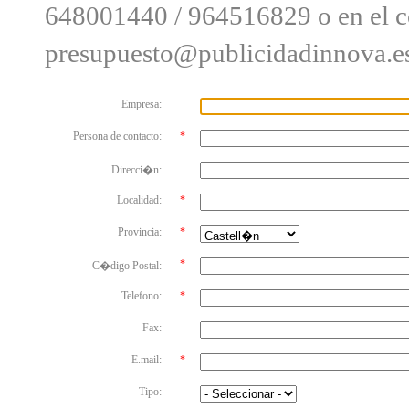
648001440 / 964516829 o en el co
presupuesto@publicidadinnova.e
Empresa:
Persona de contacto:
*
Direcci�n:
Localidad:
*
Provincia:
*
*
C�digo Postal:
Telefono:
*
Fax:
E.mail:
*
Tipo: